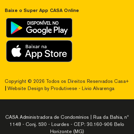
Baixe o Super App CASA Online
Copyright ©
2026
Todos os Direitos Reservados Casa+
|
Website Design by
Produtivese
-
Livio Alvarenga
CASA Administradora de Condomínios | Rua da Bahia, nº
1148 - Conj. 530 - Lourdes - CEP: 30.160-906 Belo
Horizonte (MG)